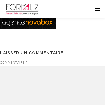
Aller
au
Menu
contenu
RÉDACTION
CONSEIL
A PROPOS
CONTACT
> SPÉCIAL AGENCE
LAISSER UN COMMENTAIRE
COMMENTAIRE
*