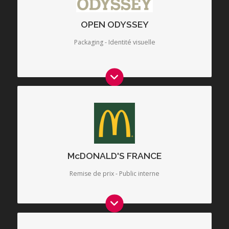
OPEN ODYSSEY
Enjeu : Redonner de la dynamique et de la fraîcheur à ce
collectif, créateur d’effervescence intellectuelle et positive.
Packaging - Identité visuelle
Enjeu : Transformer des messages de fond en un discours
dynamique et rythmé sur une thématique imposée (ex. le
sport, une émission TV, ...)
McDONALD'S FRANCE
Formaliz réalise cet exercice depuis 2014.
Remise de prix - Public interne