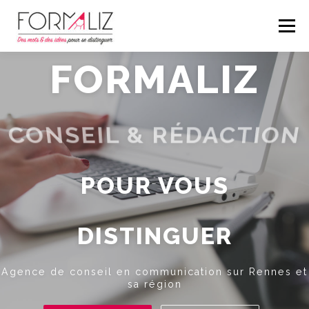
Aller
au
Menu
contenu
FORMALIZ
RÉDACTION
CONSEIL
A PROPOS
CONSEIL & RÉDACTION
CONTACT
> SPÉCIAL AGENCE
POUR VOUS
DISTINGUER
Agence de conseil en communication sur Rennes et
sa région